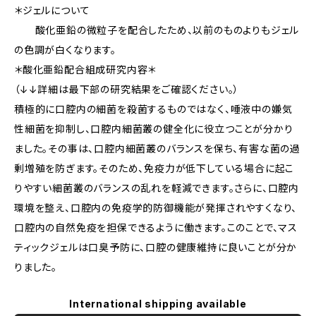
＊ジェルについて
酸化亜鉛の微粒子を配合したため、以前のものよりもジェル
の色調が白くなります。
＊酸化亜鉛配合組成研究内容＊
（↓↓詳細は最下部の研究結果をご確認ください。）
積極的に口腔内の細菌を殺菌するものではなく、唾液中の嫌気
性細菌を抑制し、口腔内細菌叢の健全化に役立つことが分かり
ました。その事は、口腔内細菌叢のバランスを保ち、有害な菌の過
剰増殖を防ぎます。そのため、免疫力が低下している場合に起こ
りやすい細菌叢のバランスの乱れを軽減できます。さらに、口腔内
環境を整え、口腔内の免疫学的防御機能が発揮されやすくなり、
口腔内の自然免疫を担保できるように働きます。このことで、マス
ティックジェルは口臭予防に、口腔の健康維持に良いことが分か
りました。
International shipping available