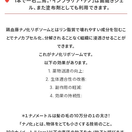
1本で一石二鳥。「インプラケア・ナノ」は歯磨きジェ
ル、また塗布剤としても利用できます。
鶏血藤ナノ化リポソームとはリン脂質で壊れやすい成分を包むこ
とでナノカプセル化、分解されることなく組織に浸透させることが
できます。
これがナノ化リポソームです。
以下の効果があります。
1. 薬物送達の向上:
2. 生体適合性の改善:
3. 副作用の軽減:
4. 効果の持続性:
＊１ナノメートルは髪の毛の10万分の１の太さ！
「ナノ化」とは、物体をとても小さくする技術のこと。