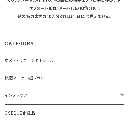
100ナノメートル(nm)以下の直径の粒子をナノ粒子と呼びます。
1ナノメートルは1メートルの10億分の1。
髪の毛の太さの10万分の1ほど、目には見えません。
CATEGORY
マスティックデンタルジェル
抗菌オーラル歯ブラシ
インプラケア
インプラケアナノ
OSEQUE化粧品